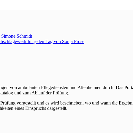
on Simone Schmidt
chschlagewerk für jeden Tag von Sonja Fröse
fungen von ambulanten Pflegediensten und Altenheimen durch. Das Port
fkatalog und zum Ablauf der Prüfung.
 Prüfung vorgestellt und es wird beschrieben, wo und wann die Erg
eiten eines Einspruchs dargestellt.