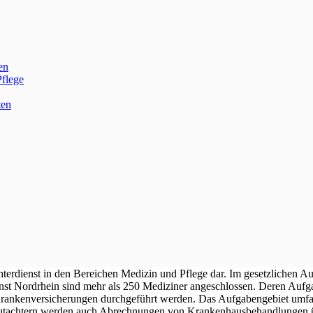
en
Pflege
ten
achterdienst in den Bereichen Medizin und Pflege dar. Im gesetzlichen
nst Nordrhein sind mehr als 250 Mediziner angeschlossen. Deren Aufga
Krankenversicherungen durchgeführt werden. Das Aufgabengebiet umfas
 Gutachtern werden auch Abrechnungen von Krankenhausbehandlungen üb